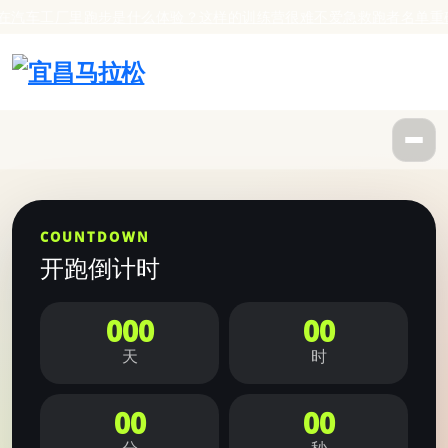
车工厂里跑步是什么体验？这样的训练营很难不爱
急救跑者名单重磅官
COUNTDOWN
开跑倒计时
000
00
天
时
00
00